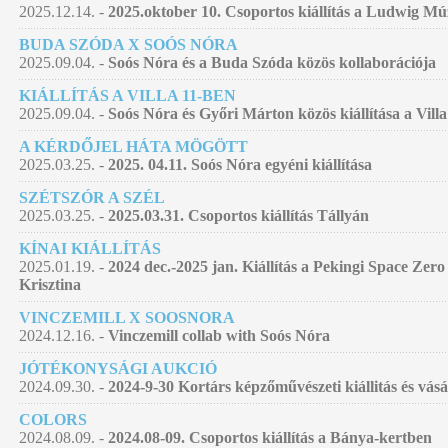
2025.12.14. -
2025.oktober 10. Csoportos kiállítás a Ludwig 
BUDA SZÓDA X SOÓS NÓRA
2025.09.04. -
Soós Nóra és a Buda Szóda közös kollaborációja
KIÁLLÍTÁS A VILLA 11-BEN
2025.09.04. -
Soós Nóra és Győri Márton közös kiállítása a Villa
A KÉRDŐJEL HÁTA MÖGÖTT
2025.03.25. -
2025. 04.11. Soós Nóra egyéni kiállítása
SZÉTSZÓR A SZÉL
2025.03.25. -
2025.03.31. Csoportos kiállítás Tállyán
KÍNAI KIÁLLÍTÁS
2025.01.19. -
2024 dec.-2025 jan. Kiállítás a Pekingi Space Zer
Krisztina
VINCZEMILL X SOOSNORA
2024.12.16. -
Vinczemill collab with Soós Nóra
JÓTÉKONYSÁGI AUKCIÓ
2024.09.30. -
2024-9-30 Kortárs képzőművészeti kiállitás és vás
COLORS
2024.08.09. -
2024.08-09. Csoportos kiállítás a Bánya-kertben