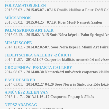
FOLYAMATOS JELEN
2015.05.03. -
2015.05.07 - 07.16 Önálló kiállítás a Faur Zsófi G
MŰCSARNOK
2015.05.02. -
2015.04.25 - 07.19. Itt és Most/ Nemzeti Szalon
PALM SPRINGS ART FAIR
2015.02.13. -
2015.02.13-15 Soós Nóra képei a Palm Springsi Ar
MIAMI SCOPE
2014.12.02. -
2014.02.02-07. Soós Nóra képei a Miami Art Faire
JEDLITSCHKA GALLERY -ZÜRICH
2014.11.07. -
2014.11.07 Csoportos kiállítás nemzetközi művésze
GROUPSHOW -PROARTA GALLERY
2014.08.07. -
2014.08.30 Nemzetközi művészek csoportos kiállí
EAST REMIXED
2014.03.01. -
2014.02.27-04.20 Soós Nóra és Sinkovics Ede közö
A MŰVÉSZ JELEN VAN
2013.11.17. -
2013.11.16 -17 Csoportos Pop-up kiállitás
NÉPSZABADSÁG