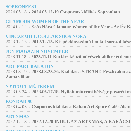
SOPRONFEST
2024.05.18. -
2024.05.12-19 Csoportos kiállítás Sopronban
GLAMOUR WOMEN OF THE YEAR
2024.02.12. -
Soós Nóra Glamour Women of the Year - Az Év Kép
VINCZEMILL COLLAB SOOS NORA
2023.12.13. -
2012.12.13. Kis példányszámú limitált sorozat kés
JOY MAGAZIN NOVEMBER
2023.11.18. -
2023.11.11 Kortárs képzőművészek akikre érdemes
ART PART BALATON
2023.08.19. -
2023.08.23-26. Kiállítás a STRAND Fesztiválon az
Zamárdiban
NYITOTT MŰTEREM
2023.05.24. -
2023.06.17.18. Nyitott műtermi hétvége pasaréti
KONRÁD 90
2023.04.03. -
Csoportos kiállítás a Kahan Art Space Galériában
ARTXMAS
2022.12.18. -
2022-12-20 INDUL AZ ARTXMAS, A KARÁC