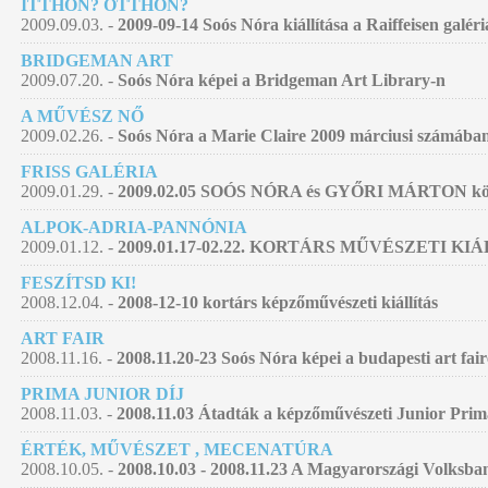
ITTHON? OTTHON?
2009.09.03. -
2009-09-14 Soós Nóra kiállítása a Raiffeisen galér
BRIDGEMAN ART
2009.07.20. -
Soós Nóra képei a Bridgeman Art Library-n
A MŰVÉSZ NŐ
2009.02.26. -
Soós Nóra a Marie Claire 2009 márciusi számába
FRISS GALÉRIA
2009.01.29. -
2009.02.05 SOÓS NÓRA és GYŐRI MÁRTON közös
ALPOK-ADRIA-PANNÓNIA
2009.01.12. -
2009.01.17-02.22. KORTÁRS MŰVÉSZETI KI
FESZÍTSD KI!
2008.12.04. -
2008-12-10 kortárs képzőművészeti kiállítás
ART FAIR
2008.11.16. -
2008.11.20-23 Soós Nóra képei a budapesti art fai
PRIMA JUNIOR DÍJ
2008.11.03. -
2008.11.03 Átadták a képzőművészeti Junior Prim
ÉRTÉK, MŰVÉSZET , MECENATÚRA
2008.10.05. -
2008.10.03 - 2008.11.23 A Magyarországi Volksban