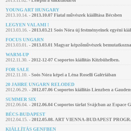
2013.11.02. -
Lelépni a sakktábláról
YOUNG ART HUNGARY
2013.10.14. -
2013.10.07 Fiatal művészek kiáilltása Bécsben
LEGYEN VALAMI !
2013.03.16. -
2013.03.21 Soós Nóra új festményeinek egyéni kiá
FOCUS UNGARN
2013.03.01. -
2013.03.01 Magyar képzőművészek bemutatkozna
WARM-UP
2012.11.30. -
2012-12-07 Csoportos kiállítás Kitzbühelben.
FOR SALE
2012.11.10. -
Soós Nóra képei a Léna Roselli Galériában
20 JAHRE UNGARN RELODED
2012.06.29. -
2012.07.06 Csoportos kiállítás Lienzben a Gauden
SUMMER SIX
2012.06.04. -
2012.06.04 Csoportos tárlat Svájcban az Espace 
BÉCS-BUDAPEST
2012.04.15. -
2012.05.08. ART VIENNA-BUDAPEST PROG
KIÁLLÍTÁS GENFBEN