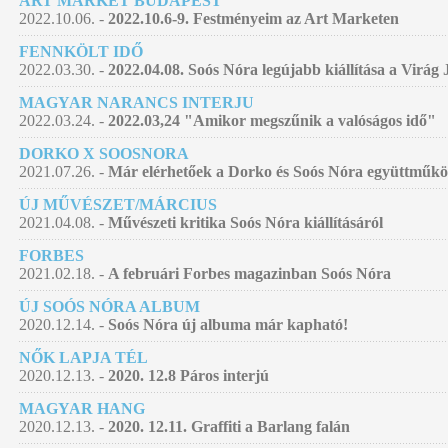
ART MARKET BUDAPEST
2022.10.06. -
2022.10.6-9. Festményeim az Art Marketen
FENNKÖLT IDŐ
2022.03.30. -
2022.04.08. Soós Nóra legújabb kiállítása a Virág
MAGYAR NARANCS INTERJU
2022.03.24. -
2022.03,24 "Amikor megszűnik a valóságos idő"
DORKO X SOOSNORA
2021.07.26. -
Már elérhetőek a Dorko és Soós Nóra együttműködé
ÚJ MŰVÉSZET/MÁRCIUS
2021.04.08. -
Művészeti kritika Soós Nóra kiállításáról
FORBES
2021.02.18. -
A februári Forbes magazinban Soós Nóra
ÚJ SOÓS NÓRA ALBUM
2020.12.14. -
Soós Nóra új albuma már kapható!
NŐK LAPJA TÉL
2020.12.13. -
2020. 12.8 Páros interjú
MAGYAR HANG
2020.12.13. -
2020. 12.11. Graffiti a Barlang falán