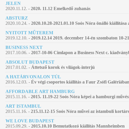
JELEN
2020.11.12. -
2020. 11.12 Emelkedő zuhanás
ABSTURZ
2020.10.24. -
2020.10.28-2021.01.10 Soós Nóra önálló kiállítá
NYITOTT MŰTEREM
2019.12.10. -
2019.12.14 2019. december 14-én szombaton 10-21
BUSINESS NEXT
2017.10.06. -
2017-10-06 Cimlapon a Business Next c. kiadván
ABSOLUT BUDAPEST
2017.01.02. -
Áttetsző korok és világok-interjú
A HATÁRVONALON TÚL
2016.12.03. -
Év végi csoportos kiállítás a Faur Zsófi Galériába
AFFORDABLE ART HAMBURG
2015.11.16. -
2015. 11.19-22 Soós Nóra képei a hamburgi művés
ART ISTAMBUL
2015.11.16. -
215.11.12-15 Soós Nóra művei az istambuli kortár
WE LOVE BUDAPEST
2015.09.29. -
2015.10.10 Bemutatkozó kiállítás Mannheimben