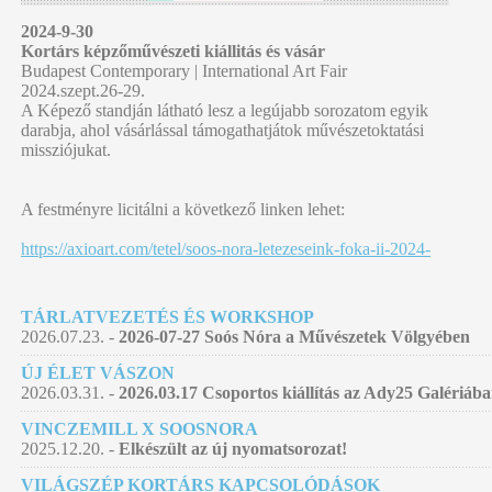
2024-9-30
Kortárs képzőművészeti kiállitás és vásár
Budapest Contemporary | International Art Fair
2024.szept.26-29.
A Képező standján látható lesz a legújabb sorozatom egyik
darabja, ahol vásárlással támogathatjátok művészetoktatási
missziójukat.
A festményre licitálni a következő linken lehet:
https://axioart.com/tetel/soos-nora-letezeseink-foka-ii-2024-
TÁRLATVEZETÉS ÉS WORKSHOP
2026.07.23. -
2026-07-27 Soós Nóra a Művészetek Völgyében
ÚJ ÉLET VÁSZON
2026.03.31. -
2026.03.17 Csoportos kiállítás az Ady25 Galériáb
VINCZEMILL X SOOSNORA
2025.12.20. -
Elkészült az új nyomatsorozat!
VILÁGSZÉP KORTÁRS KAPCSOLÓDÁSOK