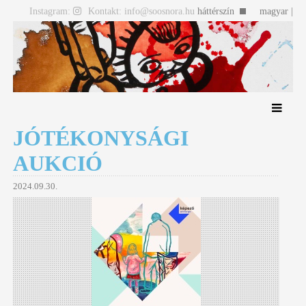
Instagram:
Kontakt: info@soosnora.hu
háttérszín
magyar |
english
JÓTÉKONYSÁGI
AUKCIÓ
2024.09.30.