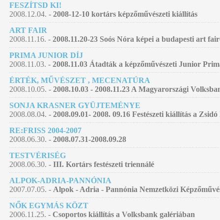
FESZÍTSD KI!
2008.12.04. -
2008-12-10 kortárs képzőművészeti kiállítás
ART FAIR
2008.11.16. -
2008.11.20-23 Soós Nóra képei a budapesti art fai
PRIMA JUNIOR DÍJ
2008.11.03. -
2008.11.03 Átadták a képzőművészeti Junior Prim
ÉRTÉK, MŰVÉSZET , MECENATÚRA
2008.10.05. -
2008.10.03 - 2008.11.23 A Magyarországi Volksban
SONJA KRASNER GYÜJTEMÉNYE
2008.08.04. -
2008.09.01- 2008. 09.16 Festészeti kiállítás a Zsid
RE:FRISS 2004-2007
2008.06.30. -
2008.07.31-2008.09.28
TESTVÉRISÉG
2008.06.30. -
III. Kortárs festészeti triennálé
ALPOK-ADRIA-PANNÓNIA
2007.07.05. -
Alpok - Adria - Pannónia Nemzetközi Képzőművés
NŐK EGYMÁS KÖZT
2006.11.25. -
Csoportos kiállítás a Volksbank galériában