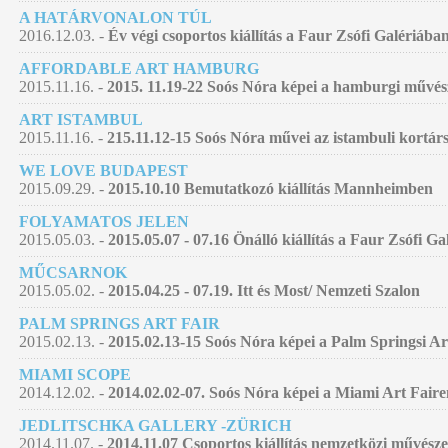
A HATÁRVONALON TÚL
2016.12.03. -
Év végi csoportos kiállítás a Faur Zsófi Galériába
AFFORDABLE ART HAMBURG
2015.11.16. -
2015. 11.19-22 Soós Nóra képei a hamburgi művés
ART ISTAMBUL
2015.11.16. -
215.11.12-15 Soós Nóra művei az istambuli kortár
WE LOVE BUDAPEST
2015.09.29. -
2015.10.10 Bemutatkozó kiállítás Mannheimben
FOLYAMATOS JELEN
2015.05.03. -
2015.05.07 - 07.16 Önálló kiállítás a Faur Zsófi G
MŰCSARNOK
2015.05.02. -
2015.04.25 - 07.19. Itt és Most/ Nemzeti Szalon
PALM SPRINGS ART FAIR
2015.02.13. -
2015.02.13-15 Soós Nóra képei a Palm Springsi Ar
MIAMI SCOPE
2014.12.02. -
2014.02.02-07. Soós Nóra képei a Miami Art Faire
JEDLITSCHKA GALLERY -ZÜRICH
2014.11.07. -
2014.11.07 Csoportos kiállítás nemzetközi művésze