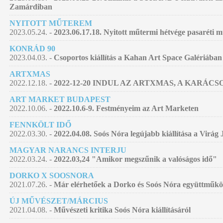
Zamárdiban
NYITOTT MŰTEREM
2023.05.24. -
2023.06.17.18. Nyitott műtermi hétvége pasaréti
KONRÁD 90
2023.04.03. -
Csoportos kiállítás a Kahan Art Space Galériában
ARTXMAS
2022.12.18. -
2022-12-20 INDUL AZ ARTXMAS, A KARÁC
ART MARKET BUDAPEST
2022.10.06. -
2022.10.6-9. Festményeim az Art Marketen
FENNKÖLT IDŐ
2022.03.30. -
2022.04.08. Soós Nóra legújabb kiállítása a Virág
MAGYAR NARANCS INTERJU
2022.03.24. -
2022.03,24 "Amikor megszűnik a valóságos idő"
DORKO X SOOSNORA
2021.07.26. -
Már elérhetőek a Dorko és Soós Nóra együttműködé
ÚJ MŰVÉSZET/MÁRCIUS
2021.04.08. -
Művészeti kritika Soós Nóra kiállításáról