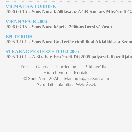
VILMA ÉS A TÖBBIEK
2006.09.15. -
Soós Nóra kiállítása az ACB Kortárs Művészeti G
VIENNAFAIR 2006
2006.03.15. -
Soós Nóra képei a 2006-os bécsi vásáron
ÉN-TERIŐR
2005.12.01. -
Soós Nóra Én-Teriőr című önálló kiállítása a Szo
STRABAG FESTÉSZETI DÍJ 2005
2005.10.01. -
A Strabag Festészeti Díj 2005 pályázat díjazottjain
Friss
|
Galéria
|
Curriculum
|
Bibliográfia
|
Hírarchívum
|
Kontakt
© Soós Nóra 2024 | Mail:
info@soosnora.hu
Az oldalt alakította a Webfészek