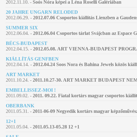
2012.11.10. -
Soós Nóra képei a Léna Roselli Galériában
20 JAHRE UNGARN RELODED
2012.06.29. -
2012.07.06 Csoportos kiállítás Lienzben a Gauden
SUMMER SIX
2012.06.04. -
2012.06.04 Csoportos tárlat Svájcban az Espace 
BÉCS-BUDAPEST
2012.04.15. -
2012.05.08. ART VIENNA-BUDAPEST PROG
KIÁLLÍTÁS GENFBEN
2012.04.14. -
2012.04.24 Soos Nora és Bahina Jewels közös kiáll
ART MARKET
2011.10.24. -
2011.10.27-30. ART MARKET BUDAPEST 
EMBELLISSEZ-MOI !
2011.09.02. -
2011. 09.22. Fiatal kortárs magyar csoportos kiállí
OBERBANK
2011.05.31. -
2011-06-09 Negyedik kortárs magyar képzőművészet
12+1
2011.05.04. -
2011.05.13-05.28 12 +1
SALE