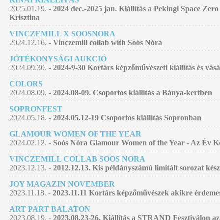
2025.01.19. -
2024 dec.-2025 jan. Kiállítás a Pekingi Space Zer
Krisztina
VINCZEMILL X SOOSNORA
2024.12.16. -
Vinczemill collab with Soós Nóra
JÓTÉKONYSÁGI AUKCIÓ
2024.09.30. -
2024-9-30 Kortárs képzőművészeti kiállitás és vás
COLORS
2024.08.09. -
2024.08-09. Csoportos kiállítás a Bánya-kertben
SOPRONFEST
2024.05.18. -
2024.05.12-19 Csoportos kiállítás Sopronban
GLAMOUR WOMEN OF THE YEAR
2024.02.12. -
Soós Nóra Glamour Women of the Year - Az Év Kép
VINCZEMILL COLLAB SOOS NORA
2023.12.13. -
2012.12.13. Kis példányszámú limitált sorozat kés
JOY MAGAZIN NOVEMBER
2023.11.18. -
2023.11.11 Kortárs képzőművészek akikre érdemes
ART PART BALATON
2023.08.19. -
2023.08.23-26. Kiállítás a STRAND Fesztiválon az