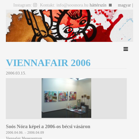
Instagram:
Kontakt: info@soosnora.hu
háttérszín
magyar |
english
VIENNAFAIR 2006
2006.03.15.
Soós Nóra képei a 2006-os bécsi vásáron
2006.04.06. – 2006.04.09
Viennafair
Messezentrum