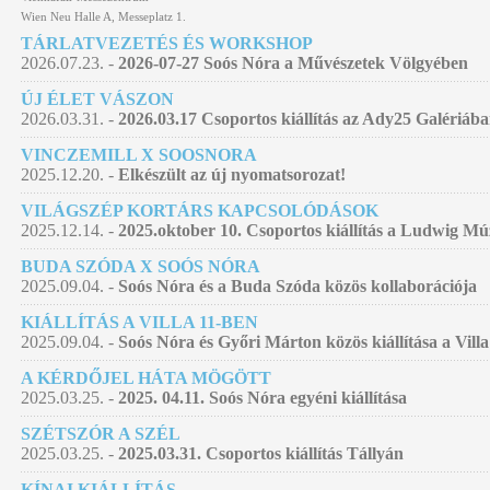
Wien Neu Halle A, Messeplatz 1.
TÁRLATVEZETÉS ÉS WORKSHOP
2026.07.23. -
2026-07-27 Soós Nóra a Művészetek Völgyében
ÚJ ÉLET VÁSZON
2026.03.31. -
2026.03.17 Csoportos kiállítás az Ady25 Galériáb
VINCZEMILL X SOOSNORA
2025.12.20. -
Elkészült az új nyomatsorozat!
VILÁGSZÉP KORTÁRS KAPCSOLÓDÁSOK
2025.12.14. -
2025.oktober 10. Csoportos kiállítás a Ludwig 
BUDA SZÓDA X SOÓS NÓRA
2025.09.04. -
Soós Nóra és a Buda Szóda közös kollaborációja
KIÁLLÍTÁS A VILLA 11-BEN
2025.09.04. -
Soós Nóra és Győri Márton közös kiállítása a Villa
A KÉRDŐJEL HÁTA MÖGÖTT
2025.03.25. -
2025. 04.11. Soós Nóra egyéni kiállítása
SZÉTSZÓR A SZÉL
2025.03.25. -
2025.03.31. Csoportos kiállítás Tállyán
KÍNAI KIÁLLÍTÁS