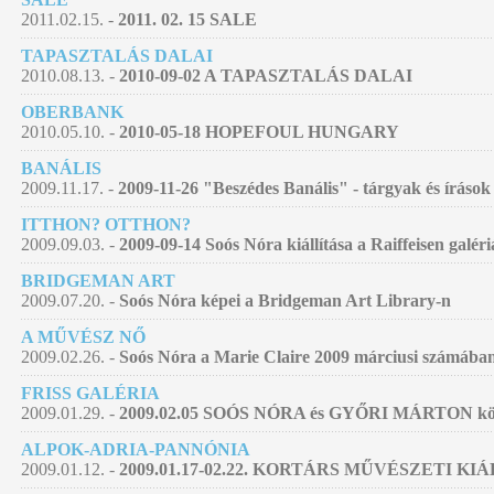
2011.02.15. -
2011. 02. 15 SALE
TAPASZTALÁS DALAI
2010.08.13. -
2010-09-02 A TAPASZTALÁS DALAI
OBERBANK
2010.05.10. -
2010-05-18 HOPEFOUL HUNGARY
BANÁLIS
2009.11.17. -
2009-11-26 "Beszédes Banális" - tárgyak és írások
ITTHON? OTTHON?
2009.09.03. -
2009-09-14 Soós Nóra kiállítása a Raiffeisen galér
BRIDGEMAN ART
2009.07.20. -
Soós Nóra képei a Bridgeman Art Library-n
A MŰVÉSZ NŐ
2009.02.26. -
Soós Nóra a Marie Claire 2009 márciusi számába
FRISS GALÉRIA
2009.01.29. -
2009.02.05 SOÓS NÓRA és GYŐRI MÁRTON közös
ALPOK-ADRIA-PANNÓNIA
2009.01.12. -
2009.01.17-02.22. KORTÁRS MŰVÉSZETI KI