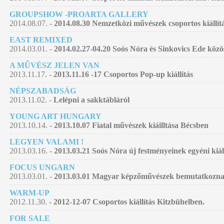
GROUPSHOW -PROARTA GALLERY
2014.08.07. -
2014.08.30 Nemzetközi művészek csoportos kiállí
EAST REMIXED
2014.03.01. -
2014.02.27-04.20 Soós Nóra és Sinkovics Ede közö
A MŰVÉSZ JELEN VAN
2013.11.17. -
2013.11.16 -17 Csoportos Pop-up kiállitás
NÉPSZABADSÁG
2013.11.02. -
Lelépni a sakktábláról
YOUNG ART HUNGARY
2013.10.14. -
2013.10.07 Fiatal művészek kiáilltása Bécsben
LEGYEN VALAMI !
2013.03.16. -
2013.03.21 Soós Nóra új festményeinek egyéni kiá
FOCUS UNGARN
2013.03.01. -
2013.03.01 Magyar képzőművészek bemutatkozna
WARM-UP
2012.11.30. -
2012-12-07 Csoportos kiállítás Kitzbühelben.
FOR SALE