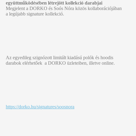
együttműködésében létrejött kollekció darabjai
Megjelent a DORKO és Soós Nóra közös kollaborációjában
a legújabb signature kollekció.
Az egyedileg szignózott limitált kiadású polók és hoodis
darabok elérhetőek a DORKO üzleteiben, illetve online.
https://dorko.hu/signatures/soosnora