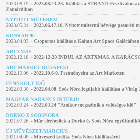
2023.08.19. -
2023.08.23-26. Kiállítás a STRAND Fesztiválon az
Zamárdiban
NYITOTT MŰTEREM
2023.05.24. -
2023.06.17.18. Nyitott műtermi hétvége pasaréti
KONRÁD 90
2023.04.03. -
Csoportos kiállítás a Kahan Art Space Galériában
ARTXMAS
2022.12.18. -
2022-12-20 INDUL AZ ARTXMAS, A KARÁC
ART MARKET BUDAPEST
2022.10.06. -
2022.10.6-9. Festményeim az Art Marketen
FENNKÖLT IDŐ
2022.03.30. -
2022.04.08. Soós Nóra legújabb kiállítása a Virág
MAGYAR NARANCS INTERJU
2022.03.24. -
2022.03,24 "Amikor megszűnik a valóságos idő"
DORKO X SOOSNORA
2021.07.26. -
Már elérhetőek a Dorko és Soós Nóra együttműködé
ÚJ MŰVÉSZET/MÁRCIUS
2021.04.08. -
Művészeti kritika Soós Nóra kiállításáról