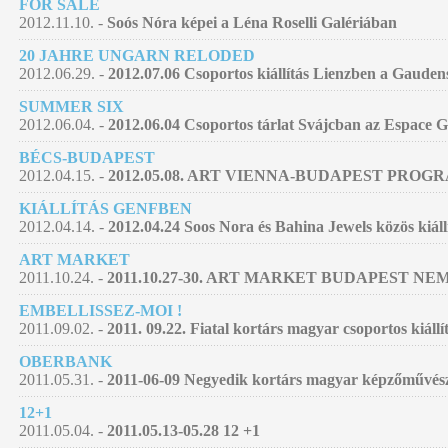
FOR SALE
2012.11.10. -
Soós Nóra képei a Léna Roselli Galériában
20 JAHRE UNGARN RELODED
2012.06.29. -
2012.07.06 Csoportos kiállítás Lienzben a Gauden
SUMMER SIX
2012.06.04. -
2012.06.04 Csoportos tárlat Svájcban az Espace 
BÉCS-BUDAPEST
2012.04.15. -
2012.05.08. ART VIENNA-BUDAPEST PROG
KIÁLLÍTÁS GENFBEN
2012.04.14. -
2012.04.24 Soos Nora és Bahina Jewels közös kiáll
ART MARKET
2011.10.24. -
2011.10.27-30. ART MARKET BUDAPEST 
EMBELLISSEZ-MOI !
2011.09.02. -
2011. 09.22. Fiatal kortárs magyar csoportos kiállí
OBERBANK
2011.05.31. -
2011-06-09 Negyedik kortárs magyar képzőművészet
12+1
2011.05.04. -
2011.05.13-05.28 12 +1