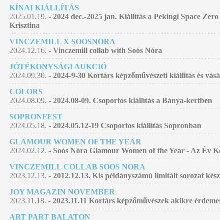
KÍNAI KIÁLLÍTÁS
2025.01.19. -
2024 dec.-2025 jan. Kiállítás a Pekingi Space Zer
Krisztina
VINCZEMILL X SOOSNORA
2024.12.16. -
Vinczemill collab with Soós Nóra
JÓTÉKONYSÁGI AUKCIÓ
2024.09.30. -
2024-9-30 Kortárs képzőművészeti kiállitás és vás
COLORS
2024.08.09. -
2024.08-09. Csoportos kiállítás a Bánya-kertben
SOPRONFEST
2024.05.18. -
2024.05.12-19 Csoportos kiállítás Sopronban
GLAMOUR WOMEN OF THE YEAR
2024.02.12. -
Soós Nóra Glamour Women of the Year - Az Év Kép
VINCZEMILL COLLAB SOOS NORA
2023.12.13. -
2012.12.13. Kis példányszámú limitált sorozat kés
JOY MAGAZIN NOVEMBER
2023.11.18. -
2023.11.11 Kortárs képzőművészek akikre érdemes
ART PART BALATON