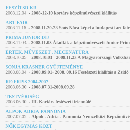
FESZÍTSD KI!
2008.12.04. -
2008-12-10 kortárs képzőművészeti kiállítás
ART FAIR
2008.11.16. -
2008.11.20-23 Soós Nóra képei a budapesti art fai
PRIMA JUNIOR DÍJ
2008.11.03. -
2008.11.03 Átadták a képzőművészeti Junior Prim
ÉRTÉK, MŰVÉSZET , MECENATÚRA
2008.10.05. -
2008.10.03 - 2008.11.23 A Magyarországi Volksban
SONJA KRASNER GYÜJTEMÉNYE
2008.08.04. -
2008.09.01- 2008. 09.16 Festészeti kiállítás a Zsid
RE:FRISS 2004-2007
2008.06.30. -
2008.07.31-2008.09.28
TESTVÉRISÉG
2008.06.30. -
III. Kortárs festészeti triennálé
ALPOK-ADRIA-PANNÓNIA
2007.07.05. -
Alpok - Adria - Pannónia Nemzetközi Képzőművés
NŐK EGYMÁS KÖZT