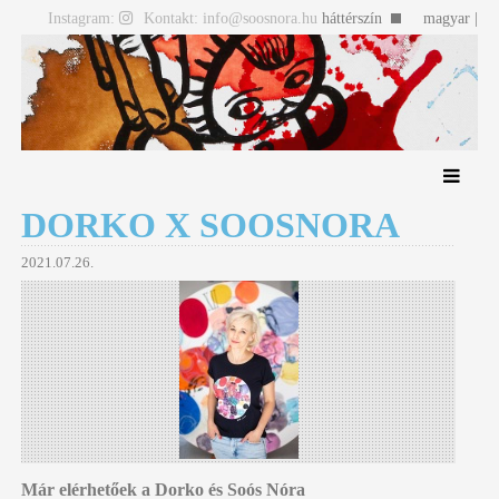
Instagram:
Kontakt: info@soosnora.hu
háttérszín
magyar |
english
DORKO X SOOSNORA
2021.07.26.
Már elérhetőek a Dorko és Soós Nóra