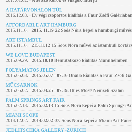
2017.01.02. -
Áttetsző korok és világok-interjú
A HATÁRVONALON TÚL
2016.12.03. -
Év végi csoportos kiállítás a Faur Zsófi Galériába
AFFORDABLE ART HAMBURG
2015.11.16. -
2015. 11.19-22 Soós Nóra képei a hamburgi művés
ART ISTAMBUL
2015.11.16. -
215.11.12-15 Soós Nóra művei az istambuli kortár
WE LOVE BUDAPEST
2015.09.29. -
2015.10.10 Bemutatkozó kiállítás Mannheimben
FOLYAMATOS JELEN
2015.05.03. -
2015.05.07 - 07.16 Önálló kiállítás a Faur Zsófi G
MŰCSARNOK
2015.05.02. -
2015.04.25 - 07.19. Itt és Most/ Nemzeti Szalon
PALM SPRINGS ART FAIR
2015.02.13. -
2015.02.13-15 Soós Nóra képei a Palm Springsi Ar
MIAMI SCOPE
2014.12.02. -
2014.02.02-07. Soós Nóra képei a Miami Art Faire
JEDLITSCHKA GALLERY -ZÜRICH