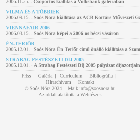
2006.11.25. -
Csoportos kiállítás a Volksbank galériában
VILMA ÉS A TÖBBIEK
2006.09.15. -
Soós Nóra kiállítása az ACB Kortárs Művészeti G
VIENNAFAIR 2006
2006.03.15. -
Soós Nóra képei a 2006-os bécsi vásáron
ÉN-TERIŐR
2005.12.01. -
Soós Nóra Én-Teriőr című önálló kiállítása a Szo
STRABAG FESTÉSZETI DÍJ 2005
2005.10.01. -
A Strabag Festészeti Díj 2005 pályázat díjazottjain
Friss
|
Galéria
|
Curriculum
|
Bibliográfia
|
Hírarchívum
|
Kontakt
© Soós Nóra 2024 | Mail:
info@soosnora.hu
Az oldalt alakította a Webfészek