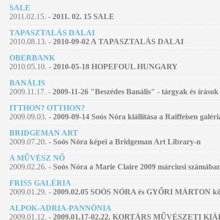
SALE
2011.02.15. -
2011. 02. 15 SALE
TAPASZTALÁS DALAI
2010.08.13. -
2010-09-02 A TAPASZTALÁS DALAI
OBERBANK
2010.05.10. -
2010-05-18 HOPEFOUL HUNGARY
BANÁLIS
2009.11.17. -
2009-11-26 "Beszédes Banális" - tárgyak és írások
ITTHON? OTTHON?
2009.09.03. -
2009-09-14 Soós Nóra kiállítása a Raiffeisen galér
BRIDGEMAN ART
2009.07.20. -
Soós Nóra képei a Bridgeman Art Library-n
A MŰVÉSZ NŐ
2009.02.26. -
Soós Nóra a Marie Claire 2009 márciusi számába
FRISS GALÉRIA
2009.01.29. -
2009.02.05 SOÓS NÓRA és GYŐRI MÁRTON közös
ALPOK-ADRIA-PANNÓNIA
2009.01.12. -
2009.01.17-02.22. KORTÁRS MŰVÉSZETI KI