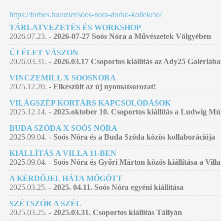
https://forbes.hu/uzlet/soos-nora-dorko-kollekcio/
TÁRLATVEZETÉS ÉS WORKSHOP
2026.07.23. -
2026-07-27 Soós Nóra a Művészetek Völgyében
ÚJ ÉLET VÁSZON
2026.03.31. -
2026.03.17 Csoportos kiállítás az Ady25 Galériáb
VINCZEMILL X SOOSNORA
2025.12.20. -
Elkészült az új nyomatsorozat!
VILÁGSZÉP KORTÁRS KAPCSOLÓDÁSOK
2025.12.14. -
2025.oktober 10. Csoportos kiállítás a Ludwig 
BUDA SZÓDA X SOÓS NÓRA
2025.09.04. -
Soós Nóra és a Buda Szóda közös kollaborációja
KIÁLLÍTÁS A VILLA 11-BEN
2025.09.04. -
Soós Nóra és Győri Márton közös kiállítása a Villa
A KÉRDŐJEL HÁTA MÖGÖTT
2025.03.25. -
2025. 04.11. Soós Nóra egyéni kiállítása
SZÉTSZÓR A SZÉL
2025.03.25. -
2025.03.31. Csoportos kiállítás Tállyán