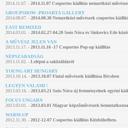
2014.11.07. -
2014.11.07 Csoportos kiállítás nemzetközi művésze
GROUPSHOW -PROARTA GALLERY
2014.08.07. -
2014.08.30 Nemzetközi művészek csoportos kiállí
EAST REMIXED
2014.03.01. -
2014.02.27-04.20 Soós Nóra és Sinkovics Ede közö
A MŰVÉSZ JELEN VAN
2013.11.17. -
2013.11.16 -17 Csoportos Pop-up kiállitás
NÉPSZABADSÁG
2013.11.02. -
Lelépni a sakktábláról
YOUNG ART HUNGARY
2013.10.14. -
2013.10.07 Fiatal művészek kiáilltása Bécsben
LEGYEN VALAMI !
2013.03.16. -
2013.03.21 Soós Nóra új festményeinek egyéni kiá
FOCUS UNGARN
2013.03.01. -
2013.03.01 Magyar képzőművészek bemutatkozna
WARM-UP
2012.11.30. -
2012-12-07 Csoportos kiállítás Kitzbühelben.