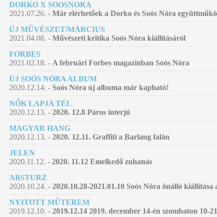
DORKO X SOOSNORA
2021.07.26. -
Már elérhetőek a Dorko és Soós Nóra együttműködé
ÚJ MŰVÉSZET/MÁRCIUS
2021.04.08. -
Művészeti kritika Soós Nóra kiállításáról
FORBES
2021.02.18. -
A februári Forbes magazinban Soós Nóra
ÚJ SOÓS NÓRA ALBUM
2020.12.14. -
Soós Nóra új albuma már kapható!
NŐK LAPJA TÉL
2020.12.13. -
2020. 12.8 Páros interjú
MAGYAR HANG
2020.12.13. -
2020. 12.11. Graffiti a Barlang falán
JELEN
2020.11.12. -
2020. 11.12 Emelkedő zuhanás
ABSTURZ
2020.10.24. -
2020.10.28-2021.01.10 Soós Nóra önálló kiállítá
NYITOTT MŰTEREM
2019.12.10. -
2019.12.14 2019. december 14-én szombaton 10-21