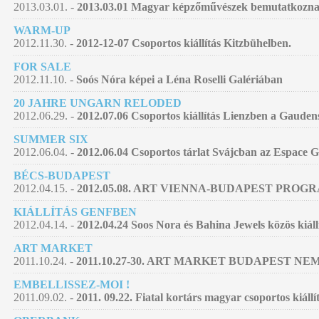
2013.03.01. -
2013.03.01 Magyar képzőművészek bemutatkozna
WARM-UP
2012.11.30. -
2012-12-07 Csoportos kiállítás Kitzbühelben.
FOR SALE
2012.11.10. -
Soós Nóra képei a Léna Roselli Galériában
20 JAHRE UNGARN RELODED
2012.06.29. -
2012.07.06 Csoportos kiállítás Lienzben a Gauden
SUMMER SIX
2012.06.04. -
2012.06.04 Csoportos tárlat Svájcban az Espace 
BÉCS-BUDAPEST
2012.04.15. -
2012.05.08. ART VIENNA-BUDAPEST PROG
KIÁLLÍTÁS GENFBEN
2012.04.14. -
2012.04.24 Soos Nora és Bahina Jewels közös kiáll
ART MARKET
2011.10.24. -
2011.10.27-30. ART MARKET BUDAPEST 
EMBELLISSEZ-MOI !
2011.09.02. -
2011. 09.22. Fiatal kortárs magyar csoportos kiállí