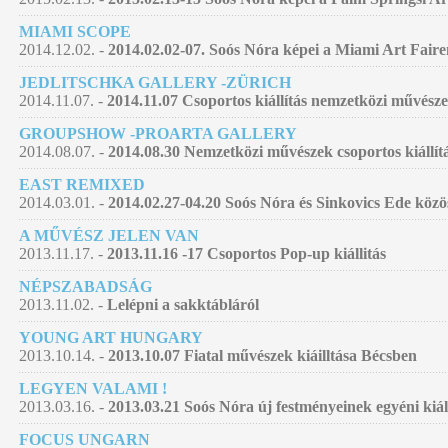
MIAMI SCOPE
2014.12.02. -
2014.02.02-07. Soós Nóra képei a Miami Art Faire
JEDLITSCHKA GALLERY -ZÜRICH
2014.11.07. -
2014.11.07 Csoportos kiállítás nemzetközi művésze
GROUPSHOW -PROARTA GALLERY
2014.08.07. -
2014.08.30 Nemzetközi művészek csoportos kiállí
EAST REMIXED
2014.03.01. -
2014.02.27-04.20 Soós Nóra és Sinkovics Ede közö
A MŰVÉSZ JELEN VAN
2013.11.17. -
2013.11.16 -17 Csoportos Pop-up kiállitás
NÉPSZABADSÁG
2013.11.02. -
Lelépni a sakktábláról
YOUNG ART HUNGARY
2013.10.14. -
2013.10.07 Fiatal művészek kiáilltása Bécsben
LEGYEN VALAMI !
2013.03.16. -
2013.03.21 Soós Nóra új festményeinek egyéni kiá
FOCUS UNGARN