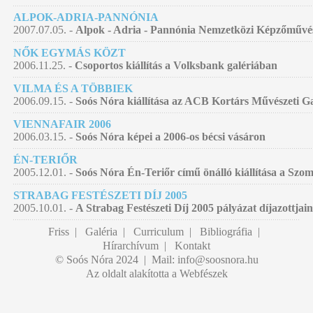
ALPOK-ADRIA-PANNÓNIA
2007.07.05. -
Alpok - Adria - Pannónia Nemzetközi Képzőművés
NŐK EGYMÁS KÖZT
2006.11.25. -
Csoportos kiállítás a Volksbank galériában
VILMA ÉS A TÖBBIEK
2006.09.15. -
Soós Nóra kiállítása az ACB Kortárs Művészeti G
VIENNAFAIR 2006
2006.03.15. -
Soós Nóra képei a 2006-os bécsi vásáron
ÉN-TERIŐR
2005.12.01. -
Soós Nóra Én-Teriőr című önálló kiállítása a Szo
STRABAG FESTÉSZETI DÍJ 2005
2005.10.01. -
A Strabag Festészeti Díj 2005 pályázat díjazottjain
Friss
|
Galéria
|
Curriculum
|
Bibliográfia
|
Hírarchívum
|
Kontakt
© Soós Nóra 2024 | Mail:
info@soosnora.hu
Az oldalt alakította a Webfészek