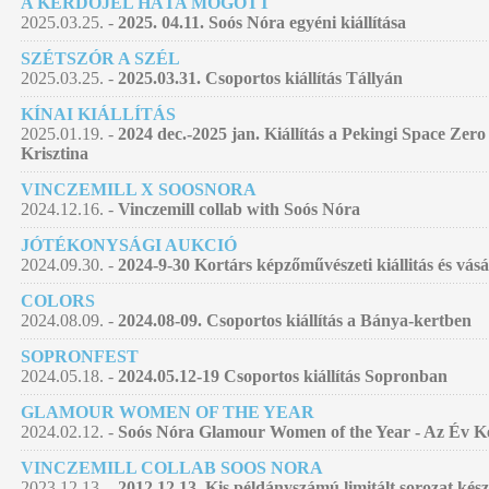
A KÉRDŐJEL HÁTA MÖGÖTT
2025.03.25. -
2025. 04.11. Soós Nóra egyéni kiállítása
SZÉTSZÓR A SZÉL
2025.03.25. -
2025.03.31. Csoportos kiállítás Tállyán
KÍNAI KIÁLLÍTÁS
2025.01.19. -
2024 dec.-2025 jan. Kiállítás a Pekingi Space Zer
Krisztina
VINCZEMILL X SOOSNORA
2024.12.16. -
Vinczemill collab with Soós Nóra
JÓTÉKONYSÁGI AUKCIÓ
2024.09.30. -
2024-9-30 Kortárs képzőművészeti kiállitás és vás
COLORS
2024.08.09. -
2024.08-09. Csoportos kiállítás a Bánya-kertben
SOPRONFEST
2024.05.18. -
2024.05.12-19 Csoportos kiállítás Sopronban
GLAMOUR WOMEN OF THE YEAR
2024.02.12. -
Soós Nóra Glamour Women of the Year - Az Év Kép
VINCZEMILL COLLAB SOOS NORA
2023.12.13. -
2012.12.13. Kis példányszámú limitált sorozat kés