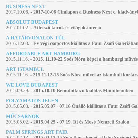
BUSINESS NEXT
2017.10.06. -
2017-10-06 Cimlapon a Business Next c. kiadván
ABSOLUT BUDAPEST
2017.01.02. -
Áttetsző korok és világok-interjú
A HATÁRVONALON TÚL
2016.12.03. -
Év végi csoportos kiállítás a Faur Zsófi Galériába
AFFORDABLE ART HAMBURG
2015.11.16. -
2015. 11.19-22 Soós Nóra képei a hamburgi művés
ART ISTAMBUL
2015.11.16. -
215.11.12-15 Soós Nóra művei az istambuli kortár
WE LOVE BUDAPEST
2015.09.29. -
2015.10.10 Bemutatkozó kiállítás Mannheimben
FOLYAMATOS JELEN
2015.05.03. -
2015.05.07 - 07.16 Önálló kiállítás a Faur Zsófi G
MŰCSARNOK
2015.05.02. -
2015.04.25 - 07.19. Itt és Most/ Nemzeti Szalon
PALM SPRINGS ART FAIR
2015.02.13. -
2015.02.13-15 Soós Nóra képei a Palm Springsi Ar