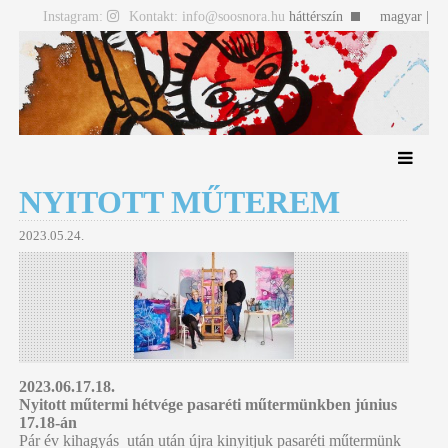
Instagram:
Kontakt: info@soosnora.hu
háttérszín
magyar |
english
NYITOTT MŰTEREM
2023.05.24.
2023.06.17.18.
Nyitott műtermi hétvége pasaréti műtermünkben június
17.18-án
Pár év kihagyás után után újra kinyitjuk pasaréti műtermünk