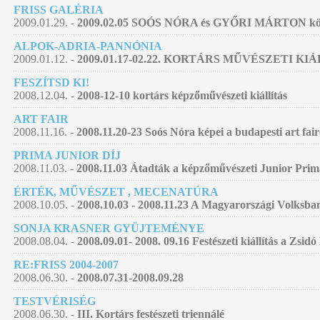
FRISS GALÉRIA
2009.01.29. -
2009.02.05 SOÓS NÓRA és GYŐRI MÁRTON közös
ALPOK-ADRIA-PANNÓNIA
2009.01.12. -
2009.01.17-02.22. KORTÁRS MŰVÉSZETI KI
FESZÍTSD KI!
2008.12.04. -
2008-12-10 kortárs képzőművészeti kiállítás
ART FAIR
2008.11.16. -
2008.11.20-23 Soós Nóra képei a budapesti art fai
PRIMA JUNIOR DÍJ
2008.11.03. -
2008.11.03 Átadták a képzőművészeti Junior Prim
ÉRTÉK, MŰVÉSZET , MECENATÚRA
2008.10.05. -
2008.10.03 - 2008.11.23 A Magyarországi Volksban
SONJA KRASNER GYÜJTEMÉNYE
2008.08.04. -
2008.09.01- 2008. 09.16 Festészeti kiállítás a Zsid
RE:FRISS 2004-2007
2008.06.30. -
2008.07.31-2008.09.28
TESTVÉRISÉG
2008.06.30. -
III. Kortárs festészeti triennálé