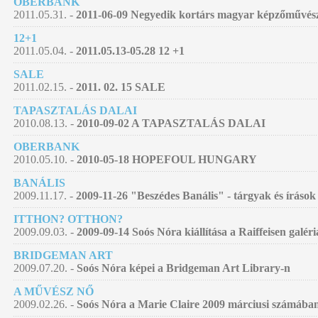
OBERBANK
2011.05.31. -
2011-06-09 Negyedik kortárs magyar képzőművészet
12+1
2011.05.04. -
2011.05.13-05.28 12 +1
SALE
2011.02.15. -
2011. 02. 15 SALE
TAPASZTALÁS DALAI
2010.08.13. -
2010-09-02 A TAPASZTALÁS DALAI
OBERBANK
2010.05.10. -
2010-05-18 HOPEFOUL HUNGARY
BANÁLIS
2009.11.17. -
2009-11-26 "Beszédes Banális" - tárgyak és írások
ITTHON? OTTHON?
2009.09.03. -
2009-09-14 Soós Nóra kiállítása a Raiffeisen galér
BRIDGEMAN ART
2009.07.20. -
Soós Nóra képei a Bridgeman Art Library-n
A MŰVÉSZ NŐ
2009.02.26. -
Soós Nóra a Marie Claire 2009 márciusi számába