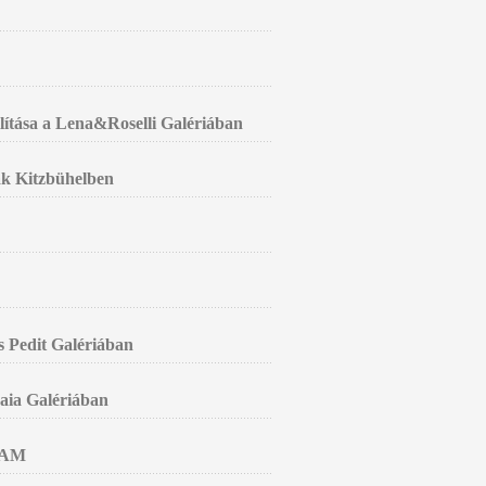
llítása a Lena&Roselli Galériában
k Kitzbühelben
s Pedit Galériában
Gaia Galériában
RAM