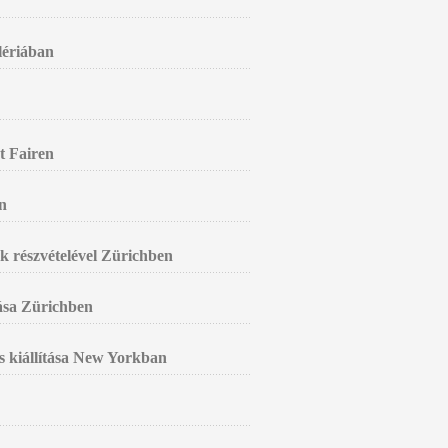
alériában
t Fairen
n
k részvételével Zürichben
tása Zürichben
s kiállítása New Yorkban