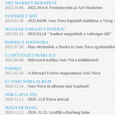
ART MARKET BUDAPEST
2022.10.06. -
2022.10.6-9. Festményeim az Art Marketen
FENNKÖLT IDŐ
2022.03.30. -
2022.04.08. Soós Nóra legújabb kiállítása a Virág
MAGYAR NARANCS INTERJU
2022.03.24. -
2022.03,24 "Amikor megszűnik a valóságos idő"
DORKO X SOOSNORA
2021.07.26. -
Már elérhetőek a Dorko és Soós Nóra együttműködé
ÚJ MŰVÉSZET/MÁRCIUS
2021.04.08. -
Művészeti kritika Soós Nóra kiállításáról
FORBES
2021.02.18. -
A februári Forbes magazinban Soós Nóra
ÚJ SOÓS NÓRA ALBUM
2020.12.14. -
Soós Nóra új albuma már kapható!
NŐK LAPJA TÉL
2020.12.13. -
2020. 12.8 Páros interjú
MAGYAR HANG
2020.12.13. -
2020. 12.11. Graffiti a Barlang falán