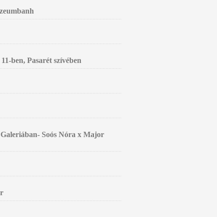
Múzeumbanh
 11-ben, Pasarét szívében
o Galeriában- Soós Nóra x Major
ár