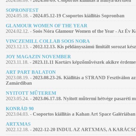
2024.08.09. -
2024.08-09. Csoportos kiállítás a Bánya-kertben
SOPRONFEST
2024.05.18. -
2024.05.12-19 Csoportos kiállítás Sopronban
GLAMOUR WOMEN OF THE YEAR
2024.02.12. -
Soós Nóra Glamour Women of the Year - Az Év Kép
VINCZEMILL COLLAB SOOS NORA
2023.12.13. -
2012.12.13. Kis példányszámú limitált sorozat kés
JOY MAGAZIN NOVEMBER
2023.11.18. -
2023.11.11 Kortárs képzőművészek akikre érdemes
ART PART BALATON
2023.08.19. -
2023.08.23-26. Kiállítás a STRAND Fesztiválon az
Zamárdiban
NYITOTT MŰTEREM
2023.05.24. -
2023.06.17.18. Nyitott műtermi hétvége pasaréti
KONRÁD 90
2023.04.03. -
Csoportos kiállítás a Kahan Art Space Galériában
ARTXMAS
2022.12.18. -
2022-12-20 INDUL AZ ARTXMAS, A KARÁC