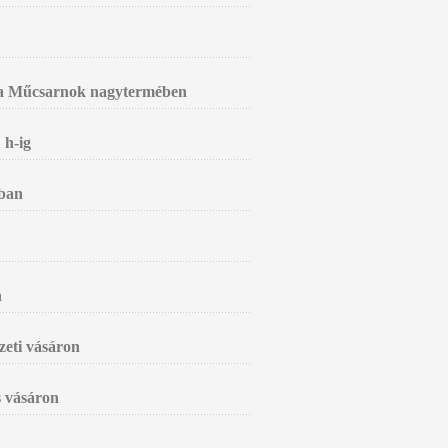
sa a Műcsarnok nagytermében
 h-ig
yban
n
zeti vásáron
s vásáron