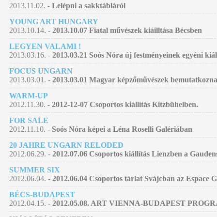
2013.11.02. -
Lelépni a sakktábláról
YOUNG ART HUNGARY
2013.10.14. -
2013.10.07 Fiatal művészek kiáilltása Bécsben
LEGYEN VALAMI !
2013.03.16. -
2013.03.21 Soós Nóra új festményeinek egyéni kiá
FOCUS UNGARN
2013.03.01. -
2013.03.01 Magyar képzőművészek bemutatkozna
WARM-UP
2012.11.30. -
2012-12-07 Csoportos kiállítás Kitzbühelben.
FOR SALE
2012.11.10. -
Soós Nóra képei a Léna Roselli Galériában
20 JAHRE UNGARN RELODED
2012.06.29. -
2012.07.06 Csoportos kiállítás Lienzben a Gauden
SUMMER SIX
2012.06.04. -
2012.06.04 Csoportos tárlat Svájcban az Espace 
BÉCS-BUDAPEST
2012.04.15. -
2012.05.08. ART VIENNA-BUDAPEST PROG