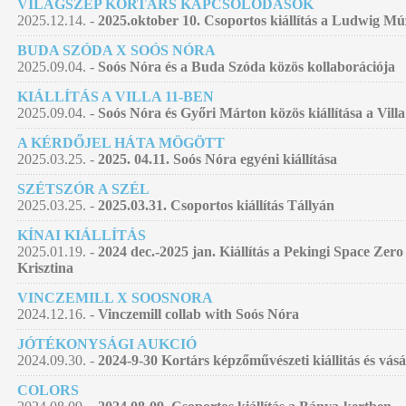
VILÁGSZÉP KORTÁRS KAPCSOLÓDÁSOK
2025.12.14. -
2025.oktober 10. Csoportos kiállítás a Ludwig 
BUDA SZÓDA X SOÓS NÓRA
2025.09.04. -
Soós Nóra és a Buda Szóda közös kollaborációja
KIÁLLÍTÁS A VILLA 11-BEN
2025.09.04. -
Soós Nóra és Győri Márton közös kiállítása a Villa
A KÉRDŐJEL HÁTA MÖGÖTT
2025.03.25. -
2025. 04.11. Soós Nóra egyéni kiállítása
SZÉTSZÓR A SZÉL
2025.03.25. -
2025.03.31. Csoportos kiállítás Tállyán
KÍNAI KIÁLLÍTÁS
2025.01.19. -
2024 dec.-2025 jan. Kiállítás a Pekingi Space Zer
Krisztina
VINCZEMILL X SOOSNORA
2024.12.16. -
Vinczemill collab with Soós Nóra
JÓTÉKONYSÁGI AUKCIÓ
2024.09.30. -
2024-9-30 Kortárs képzőművészeti kiállitás és vás
COLORS