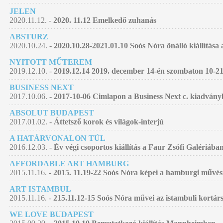
JELEN
2020.11.12. -
2020. 11.12 Emelkedő zuhanás
ABSTURZ
2020.10.24. -
2020.10.28-2021.01.10 Soós Nóra önálló kiállítá
NYITOTT MŰTEREM
2019.12.10. -
2019.12.14 2019. december 14-én szombaton 10-21
BUSINESS NEXT
2017.10.06. -
2017-10-06 Cimlapon a Business Next c. kiadván
ABSOLUT BUDAPEST
2017.01.02. -
Áttetsző korok és világok-interjú
A HATÁRVONALON TÚL
2016.12.03. -
Év végi csoportos kiállítás a Faur Zsófi Galériába
AFFORDABLE ART HAMBURG
2015.11.16. -
2015. 11.19-22 Soós Nóra képei a hamburgi művés
ART ISTAMBUL
2015.11.16. -
215.11.12-15 Soós Nóra művei az istambuli kortár
WE LOVE BUDAPEST