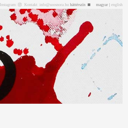
Instagram:
Kontakt: info@soosnora.hu
háttérszín
magyar |
english