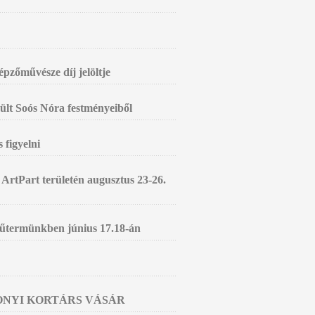
zőművésze díj jelöltje
zült Soós Nóra festményeiből
 figyelni
 ArtPart területén augusztus 23-26.
 műtermünkben június 17.18-án
SONYI KORTÁRS VÁSÁR