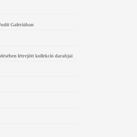
 Judit Galériában
sében létrejött kollekció darabjai