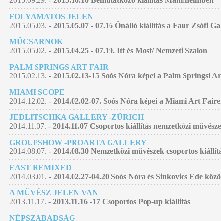
2015.09.29. -
2015.10.10 Bemutatkozó kiállítás Mannheimben
FOLYAMATOS JELEN
2015.05.03. -
2015.05.07 - 07.16 Önálló kiállítás a Faur Zsófi G
MŰCSARNOK
2015.05.02. -
2015.04.25 - 07.19. Itt és Most/ Nemzeti Szalon
PALM SPRINGS ART FAIR
2015.02.13. -
2015.02.13-15 Soós Nóra képei a Palm Springsi Ar
MIAMI SCOPE
2014.12.02. -
2014.02.02-07. Soós Nóra képei a Miami Art Faire
JEDLITSCHKA GALLERY -ZÜRICH
2014.11.07. -
2014.11.07 Csoportos kiállítás nemzetközi művésze
GROUPSHOW -PROARTA GALLERY
2014.08.07. -
2014.08.30 Nemzetközi művészek csoportos kiállí
EAST REMIXED
2014.03.01. -
2014.02.27-04.20 Soós Nóra és Sinkovics Ede közö
A MŰVÉSZ JELEN VAN
2013.11.17. -
2013.11.16 -17 Csoportos Pop-up kiállitás
NÉPSZABADSÁG