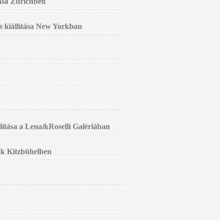
tása Zürichben
s kiállítása New Yorkban
llítása a Lena&Roselli Galériában
k Kitzbühelben