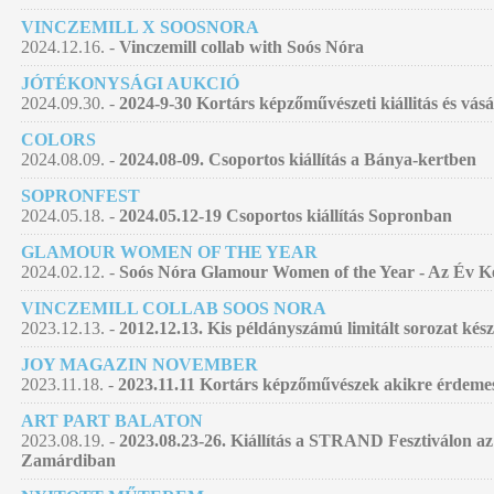
VINCZEMILL X SOOSNORA
2024.12.16. -
Vinczemill collab with Soós Nóra
JÓTÉKONYSÁGI AUKCIÓ
2024.09.30. -
2024-9-30 Kortárs képzőművészeti kiállitás és vás
COLORS
2024.08.09. -
2024.08-09. Csoportos kiállítás a Bánya-kertben
SOPRONFEST
2024.05.18. -
2024.05.12-19 Csoportos kiállítás Sopronban
GLAMOUR WOMEN OF THE YEAR
2024.02.12. -
Soós Nóra Glamour Women of the Year - Az Év Kép
VINCZEMILL COLLAB SOOS NORA
2023.12.13. -
2012.12.13. Kis példányszámú limitált sorozat kés
JOY MAGAZIN NOVEMBER
2023.11.18. -
2023.11.11 Kortárs képzőművészek akikre érdemes
ART PART BALATON
2023.08.19. -
2023.08.23-26. Kiállítás a STRAND Fesztiválon az
Zamárdiban