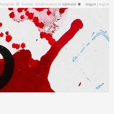
Instagram:
Kontakt: info@soosnora.hu
háttérszín
magyar |
english