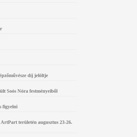
ár
zőművésze díj jelöltje
zült Soós Nóra festményeiből
 figyelni
 ArtPart területén augusztus 23-26.