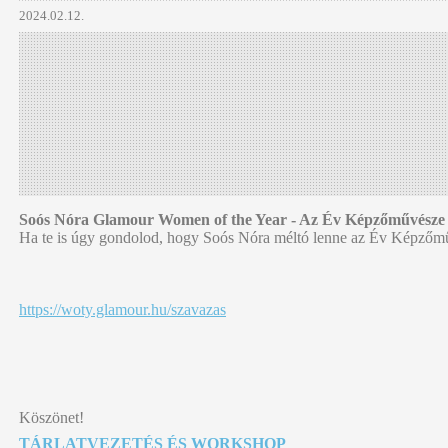
2024.02.12.
Soós Nóra Glamour Women of the Year - Az Év Képzőművésze dí
Ha te is úgy gondolod, hogy Soós Nóra méltó lenne az Év Képzőműv
https://woty.glamour.hu/szavazas
Köszönet!
TÁRLATVEZETÉS ÉS WORKSHOP