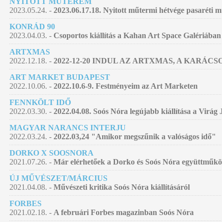
NYITOTT MŰTEREM
2023.05.24. -
2023.06.17.18. Nyitott műtermi hétvége pasaréti
KONRÁD 90
2023.04.03. -
Csoportos kiállítás a Kahan Art Space Galériában
ARTXMAS
2022.12.18. -
2022-12-20 INDUL AZ ARTXMAS, A KARÁC
ART MARKET BUDAPEST
2022.10.06. -
2022.10.6-9. Festményeim az Art Marketen
FENNKÖLT IDŐ
2022.03.30. -
2022.04.08. Soós Nóra legújabb kiállítása a Virág
MAGYAR NARANCS INTERJU
2022.03.24. -
2022.03,24 "Amikor megszűnik a valóságos idő"
DORKO X SOOSNORA
2021.07.26. -
Már elérhetőek a Dorko és Soós Nóra együttműködé
ÚJ MŰVÉSZET/MÁRCIUS
2021.04.08. -
Művészeti kritika Soós Nóra kiállításáról
FORBES
2021.02.18. -
A februári Forbes magazinban Soós Nóra