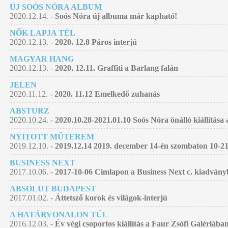
ÚJ SOÓS NÓRA ALBUM
2020.12.14. -
Soós Nóra új albuma már kapható!
NŐK LAPJA TÉL
2020.12.13. -
2020. 12.8 Páros interjú
MAGYAR HANG
2020.12.13. -
2020. 12.11. Graffiti a Barlang falán
JELEN
2020.11.12. -
2020. 11.12 Emelkedő zuhanás
ABSTURZ
2020.10.24. -
2020.10.28-2021.01.10 Soós Nóra önálló kiállítá
NYITOTT MŰTEREM
2019.12.10. -
2019.12.14 2019. december 14-én szombaton 10-21
BUSINESS NEXT
2017.10.06. -
2017-10-06 Cimlapon a Business Next c. kiadván
ABSOLUT BUDAPEST
2017.01.02. -
Áttetsző korok és világok-interjú
A HATÁRVONALON TÚL
2016.12.03. -
Év végi csoportos kiállítás a Faur Zsófi Galériába