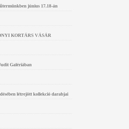
 műtermünkben június 17.18-án
SONYI KORTÁRS VÁSÁR
 Judit Galériában
sében létrejött kollekció darabjai