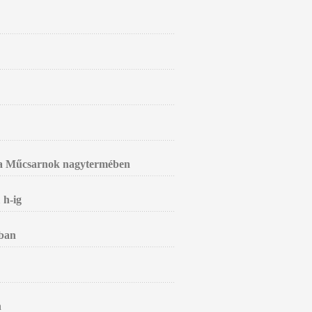
sa a Műcsarnok nagytermében
 h-ig
yban
n