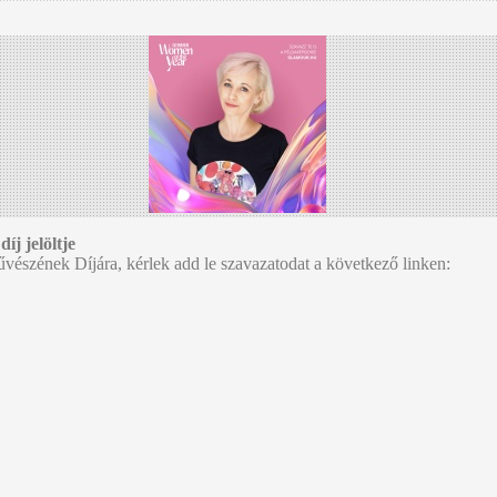
j jelöltje
észének Díjára, kérlek add le szavazatodat a következő linken: