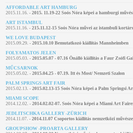
AFFORDABLE ART HAMBURG
2015.11.16. -
2015. 11.19-22 Soós Nóra képei a hamburgi művés
ART ISTAMBUL
2015.11.16. -
215.11.12-15 Soós Nóra művei az istambuli kortár
WE LOVE BUDAPEST
2015.09.29. -
2015.10.10 Bemutatkozó kiállítás Mannheimben
FOLYAMATOS JELEN
2015.05.03. -
2015.05.07 - 07.16 Önálló kiállítás a Faur Zsófi G
MŰCSARNOK
2015.05.02. -
2015.04.25 - 07.19. Itt és Most/ Nemzeti Szalon
PALM SPRINGS ART FAIR
2015.02.13. -
2015.02.13-15 Soós Nóra képei a Palm Springsi Ar
MIAMI SCOPE
2014.12.02. -
2014.02.02-07. Soós Nóra képei a Miami Art Faire
JEDLITSCHKA GALLERY -ZÜRICH
2014.11.07. -
2014.11.07 Csoportos kiállítás nemzetközi művésze
GROUPSHOW -PROARTA GALLERY