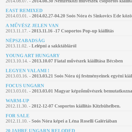
2014.08.07. -
2014.08.30 Nemzetközi művészek csoportos kiállí
EAST REMIXED
2014.03.01. -
2014.02.27-04.20 Soós Nóra és Sinkovics Ede közö
A MŰVÉSZ JELEN VAN
2013.11.17. -
2013.11.16 -17 Csoportos Pop-up kiállitás
NÉPSZABADSÁG
2013.11.02. -
Lelépni a sakktábláról
YOUNG ART HUNGARY
2013.10.14. -
2013.10.07 Fiatal művészek kiáilltása Bécsben
LEGYEN VALAMI !
2013.03.16. -
2013.03.21 Soós Nóra új festményeinek egyéni kiá
FOCUS UNGARN
2013.03.01. -
2013.03.01 Magyar képzőművészek bemutatkozna
WARM-UP
2012.11.30. -
2012-12-07 Csoportos kiállítás Kitzbühelben.
FOR SALE
2012.11.10. -
Soós Nóra képei a Léna Roselli Galériában
20 JAHRE UNGARN RELODED