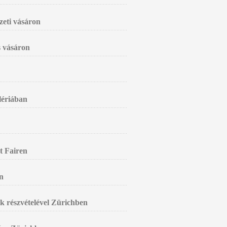
zeti vásáron
s vásáron
alériában
t Fairen
n
k részvételével Zürichben