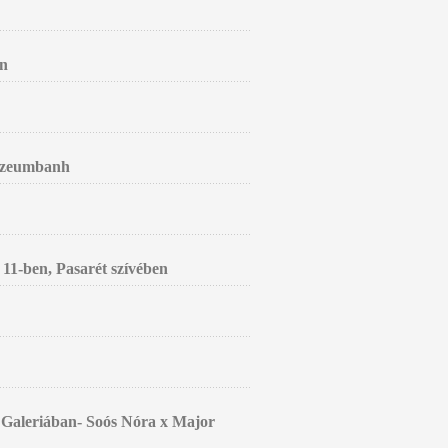
an
Múzeumbanh
 11-ben, Pasarét szívében
o Galeriában- Soós Nóra x Major