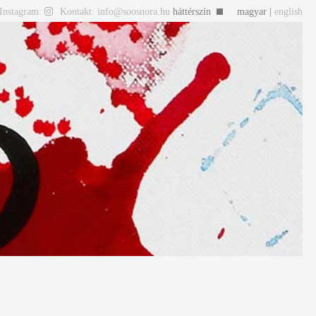
Instagram:
Kontakt: info@soosnora.hu
háttérszín
magyar |
english