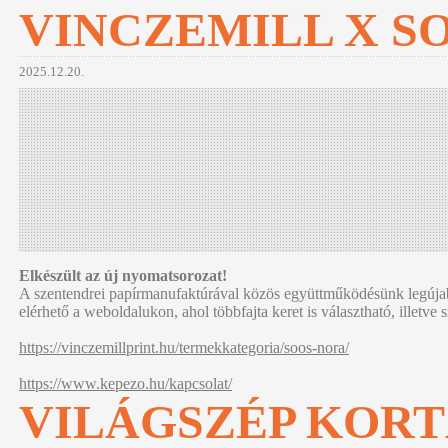
VINCZEMILL X S
2025.12.20.
Elkészült az új nyomatsorozat!
A szentendrei papírmanufaktúrával közös együttműködésünk legújabb l
elérhető a weboldalukon, ahol többfajta keret is választható, illet
https://vinczemillprint.hu/termekkategoria/soos-nora/
https://www.kepezo.hu/kapcsolat/
VILÁGSZÉP KOR