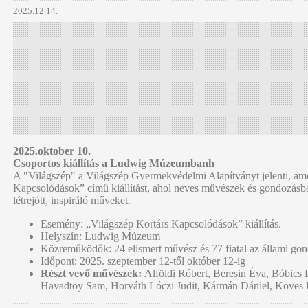
2025.12.14.
2025.oktober 10.
Csoportos kiállítás a Ludwig Múzeumbanh
A "Világszép" a Világszép Gyermekvédelmi Alapítványt jelenti, ame
Kapcsolódások”
című kiállítást, ahol neves művészek és gondozásban
létrejött, inspiráló műveket.
Esemény:
„Világszép Kortárs Kapcsolódások” kiállítás.
Helyszín:
Ludwig Múzeum
Közreműködők:
24 elismert művész és 77 fiatal az állami go
Időpont:
2025. szeptember 12-től október 12-ig
Részt vevő művészek:
Alföldi Róbert, Beresin Éva, Bóbics 
Havadtoy Sam, Horváth Lóczi Judit, Kármán Dániel, Köves 