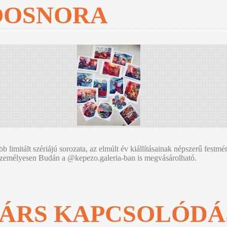
OOSNORA
imitált szériájú sorozata, az elmúlt év kiállításainak népszerű festmé
ve személyesen Budán a @kepezo.galeria-ban is megvásárolható.
TÁRS KAPCSOLÓD