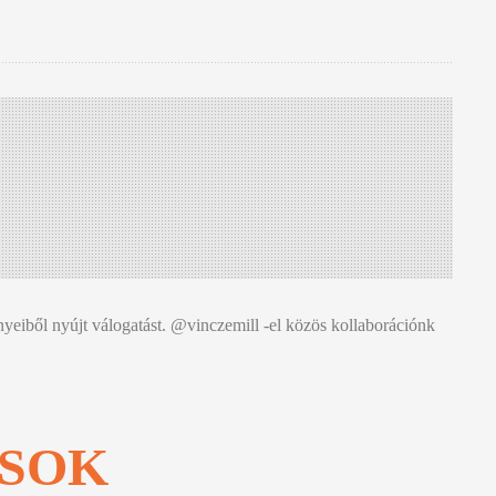
nyeiből nyújt válogatást. @vinczemill -el közös kollaborációnk
ÁSOK