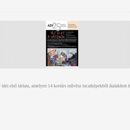
 idei első tárlata, amelyen 14 kortárs művész tucatképekből átalakítot