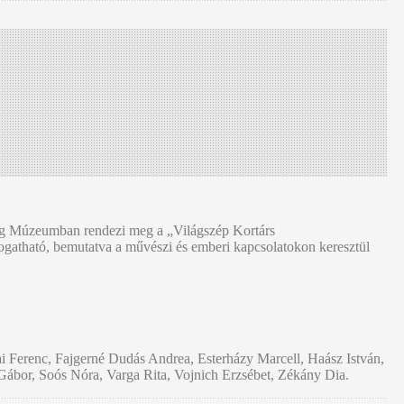
g Múzeumban
rendezi meg a
„Világszép Kortárs
átogatható, bemutatva a művészi és emberi kapcsolatokon keresztül
ai Ferenc, Fajgerné Dudás Andrea, Esterházy Marcell, Haász István,
bor, Soós Nóra, Varga Rita, Vojnich Erzsébet, Zékány Dia.