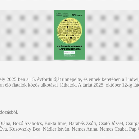
ly 2025-ben a 15. évfordulóját ünnepelte, és ennek keretében a
Ludwi
 élő fiatalok közös alkotásai láthatók. A tárlat 2025. október 12-ig l
ndozásból.
Diána, Bozó Szabolcs, Bukta Imre, Barabás Zsófi, Csató József, Csurg
Éva, Kusovszky Bea, Nádler István, Nemes Anna, Nemes Csaba, Pap Gá