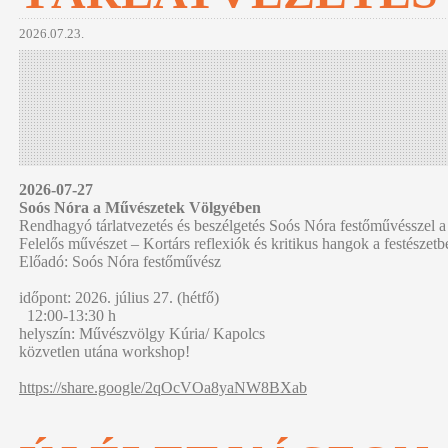
2026.07.23.
2026-07-27
Soós Nóra a Művészetek Völgyében
Rendhagyó tárlatvezetés és beszélgetés Soós Nóra festőművésszel a 
Felelős művészet – Kortárs reflexiók és kritikus hangok a festészet
Előadó: Soós Nóra festőművész
időpont: 2026. július 27. (hétfő)
12:00-13:30 h
helyszín: Művészvölgy Kúria/ Kapolcs
közvetlen utána workshop!
https://share.google/2qOcVOa8yaNW8BXab