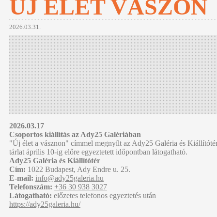
ÚJ ÉLET VÁSZON
2026.03.31.
2026.03.17
Csoportos kiállítás az Ady25 Galériában
"Új élet a vásznon" címmel megnyílt az Ady25 Galéria és Kiállítótér
tárlat április 10-ig előre egyeztetett időpontban látogatható.
Ady25 Galéria és Kiállítótér
Cím:
1022 Budapest, Ady Endre u. 25.
E-mail:
info@ady25galeria.hu
Telefonszám:
+36 30 938 3027
Látogatható:
előzetes telefonos egyeztetés után
https://ady25galeria.hu/